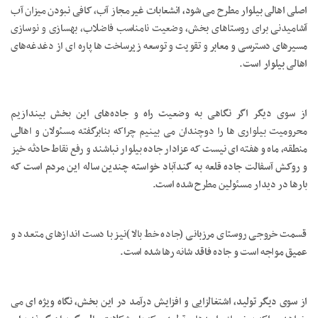
اصلی اهالی بیلوار مطرح می شود، انشعابات غیرمجاز آب، کافی نبودن میزان آب
آشامیدنی برای روستاهای بخش، وضعیت نامناسب فاضلاب، بهسازی و نوسازی
مسیرهای دسترسی و معابر و تقویت و توسعه زیرساخت ها پاره ای از دغدغه‌های
اهالی بیلوار است.
از سوی دیگر اگر نگاهی به وضعیت راه و جاده‌های این بخش بیندازیم
محرومیت بیلواری ها را دوچندان می بینیم چراکه بنابرگفته مسئولان و اهالی
منطقه، ماه و هفته ای نیست که عزادار جاده بیلوار نباشند و رفع نقاط حادثه خیز
و روکش آسفالت جاده قلعه به گندآباد خواسته چندین ساله این مردم است که
بارها در دیدار مسئولین مطرح شده است.
قسمت خروجی روستای مرزبانی (جاده خط بالا )نیز با دست اندازهای متعدد و
عمیق مواجه است و جاده فاقد شانه رها شده است.
از سوی دیگر تولید، اشتغالزایی و افزایش درآمد در این بخش، نگاه ویژه ای می