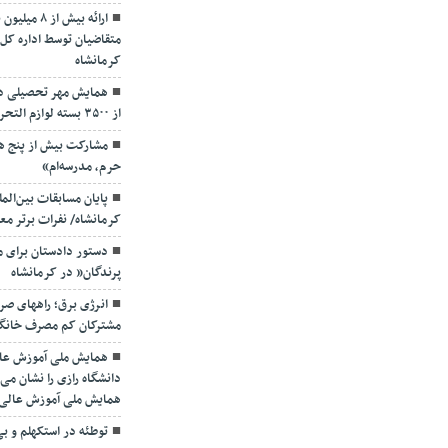
ارائه بیش ا
متقاضیان توسط اداره کل
کرمانشاه
همایش مهر تحصیلی در 
از ۳۵۰۰ بسته لوازم التحریر در سراسر استان
مشارکت بیش از پنج ه
حرم، مدرسه‌ام»
پایان مسابقات بین‌الم
کرمانشاه/ نفرات برتر م
دستور دادستان برای مقا
پرندگان” در کرمانشاه
انرژی برق؛ راههای صر
مشترکان کم مصرف خانگ
همایش ملی آموزش عا
همایش ملی آموزش عالی
توطئه در استکهلم و ب