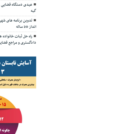
عیدی دستگاه قضایی به
گبه
تدوین برنامه های شه
انداز 20 ساله
راه حل ثبات خانواده ه
دادگستری و مراجع قضا