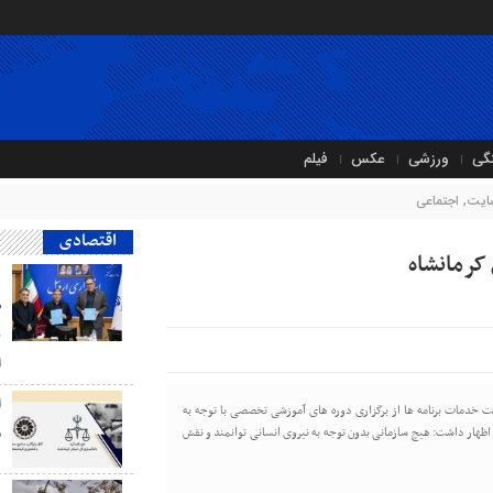
گی
ورزشی
عکس
فیلم
سایت
,
اجتماعی
اقتصادی
کرمانشاه
د
ص
ی
ا
ا
فیت خدمات برنامه ها از برگزاری دوره های آموزشی تخصصی با توجه به
م
اظهار داشت: هیچ سازمانی بدون توجه به نیروی انسانی توانمند و نقش