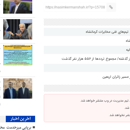
ف
https://nasimkermanshah.ir/?p=15708
ن
ل
س
یم‌های فنی مخابرات کرمانشاه
ب
اه
ف
یه
د
ص
25)
سیر زائران اربعین
ط
آ
ا
 تیم مدیریت در وب منتشر خواهد شد.
ا
 شد.
نتشر نخواهد شد.
اخرین اخبار
برپایی میزخدمت مخاب